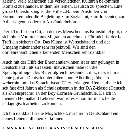
gelernt. Viele Menschen aus verschiedenen Kulturen bekommen
Kontakt zueinander, in dem Sie lernen, Deutsch zu sprechen. Eine
große Unterstützung ist die Hilfe z.B. beim Ausfüllen von
Formularen oder die Begleitung zum Sozialamt, zum Jobcenter, zur
Arbeitsagentur oder zur Ausländerbehörde.
Der I-Treff ist ein Ort, an dem es Menschen aus Brunsbüttel gibt, die
sich ohne Vorurteile uns Migranten annehmen. Für mich ist der I-
Treff ein sicherer Ort. Das Klima ist Wertschätzend und der
Umgang miteinander sehr respektvoll. Wir sind den
dort ehrenamtlichen arbeitenden Menschen sehr dankbar.
Auch mit der Hilfe der Ehrenamtler/-innen ist es mir gelungen in
Deutschland Fuß zu fassen. Inzwischen habe ich die
Sprachprüfungen bis B2 erfolgreich bestanden, d.h., dass ich mich
heute gut auf Deutsch unterhalten kann. Allerdings übe ich
weiterhin, um das Sprachniveau C1 zu erlangen. Heute arbeite ich
seit fast drei Jahren als Schulassistentin in der DAZ-klasse (Deutsch
als Zweitsprache) an der Boy-Lornsen-Grundschule. Da ich in
meinem Heimatland Lehrerin war, ist es schön für mich, heute
pädagogisch arbeiten zu können.
Ich bin dankbar für die Möglichkeit, mir hier in Deutschland ein
neues Leben aufbauen zu können.“
UNSERE SCHULASSISTENTIN AUS